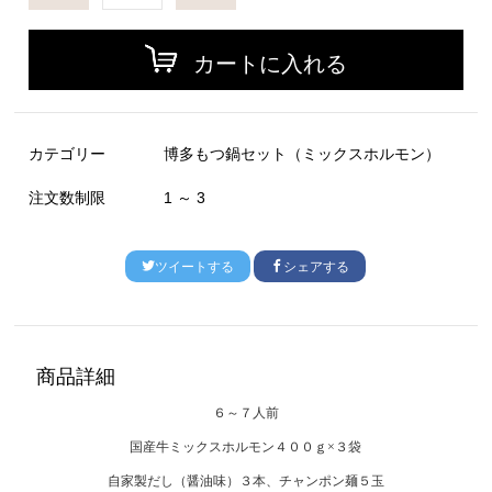
カートに入れる
カテゴリー
博多もつ鍋セット（ミックスホルモン）
注文数制限
1 ～ 3
ツイートする
シェアする
商品詳細
６～７人前
国産牛ミックスホルモン４００ｇ×３袋
自家製だし（醤油味）３本、チャンポン麺５
玉